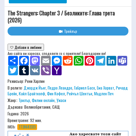
The Strangers: Chapter 3 / Безликите: Глава трета
(2026)
Трейлър
🤍 Добави в любими
Ако сайта ви харесва, споделете го с приятели! Благодарим ви!
Share
Facebook
Mastodon
Email
Messenger
Reddit
WhatsApp
Pinterest
Telegram
LinkedIn
Team
Twitter
Tumblr
VK
Viber
Yahoo
Mail
Режисьор:
Рени Харлин
В ролите:
Джордж Йънг
,
Педро Леандро
,
Габриел Басо
,
Ема Хорват
,
Ричард
Брейк
,
Кайл Брайткопф
,
Фин Кофел
,
Рейчъл Шентън
,
Мадлен Печ
Жанр::
Трилър
,
Филми онлайн
,
Ужаси
Държава: Великобритания, САЩ
Година: 2026
Времетраене:
92 мин.
IMDb:
TT28682323