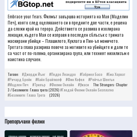
Embrace your fears. Филмът завършва историята на Мая (Маделин
Печ), която след оцеляването си в предните две части, е решена
да сложи край на терора. Действието се развива в изолирана
локация, където Мая се изправя в последен сблъсък с тримата
маскирани убийци – Плашилото, Куклата и Пин-ъп момичето.
Третата глава разкрива повече за мотивите на убийците и дали те
са част от по-голяма, организирана група, или техният нихилизъм е
наистина случаен.
Тагове:
Джордж Йънг
Педро Леандро
Габриел Басо
Ема Хорват
Ричард Брейк
Кайл Брайткопф
Фин Кофел
Рейчъл Шентън
Мадлен Печ
Трилър
Филми Онлайн
Ужаси
The Strangers: Chapter
3 / Безликите: Глава трета (2026)
Гледай Филми Онлайн Безплатно
Безликите: Глава Трета
(2026)
Препоръчани филми