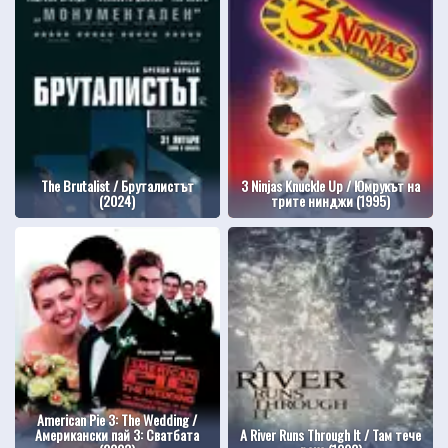
The Brutalist / Бруталистът
3 Ninjas Knuckle Up / Юмрукът на
(2024)
трите нинджи (1995)
American Pie 3: The Wedding /
Американски пай 3: Сватбата
A River Runs Through It / Там тече