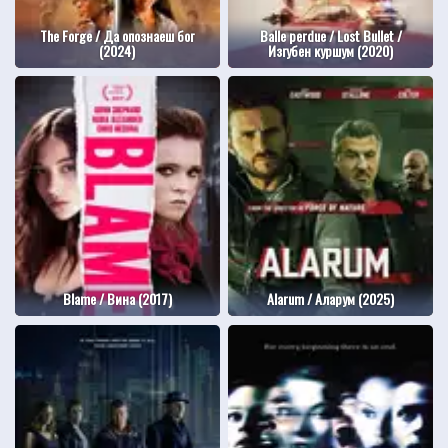
The Forge / Да опознаеш бог
Balle perdue / Lost Bullet /
(2024)
Изгубен куршум (2020)
Blame / Вина (2017)
Alarum / Аларум (2025)