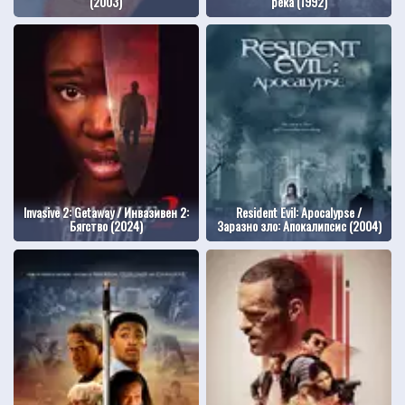
(2003)
река (1992)
Invasive 2: Getaway / Инвазивен 2:
Resident Evil: Apocalypse /
Бягство (2024)
Заразно зло: Апокалипсис (2004)