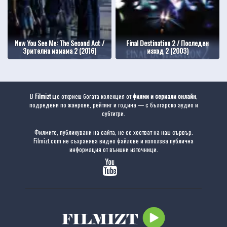
Now You See Me: The Second Act /
Final Destination 2 / Последен
Зрителна измама 2 (2016)
изход 2 (2003)
В
Filmizt
ще откриеш богата колекция от
филми и сериали онлайн
,
подредени по жанрове, рейтинг и година — с българско аудио и
субтитри.
Филмите, публикувани на сайта, не се хостват на наш сървър.
Filmizt.com не съхранява видео файлове и използва публична
информация от външни източници.