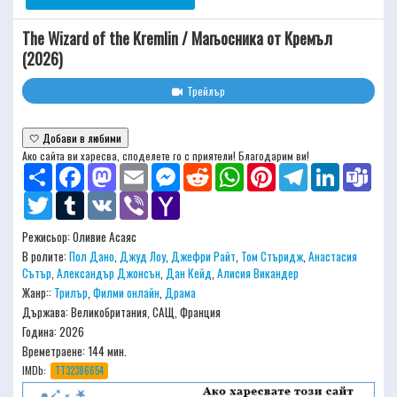
The Wizard of the Kremlin / Магьосника от Кремъл
(2026)
Трейлър
🤍 Добави в любими
Ако сайта ви харесва, споделете го с приятели! Благодарим ви!
Share
Facebook
Mastodon
Email
Messenger
Reddit
WhatsApp
Pinterest
Telegram
LinkedIn
Team
Twitter
Tumblr
VK
Viber
Yahoo
Mail
Режисьор:
Оливие Асаяс
В ролите:
Пол Дано
,
Джуд Лоу
,
Джефри Райт
,
Том Стъридж
,
Анастасия
Сътър
,
Александър Джонсън
,
Дан Кейд
,
Алисия Викандер
Жанр::
Трилър
,
Филми онлайн
,
Драма
Държава: Великобритания, САЩ, Франция
Година: 2026
Времетраене:
144 мин.
IMDb:
TT32386654