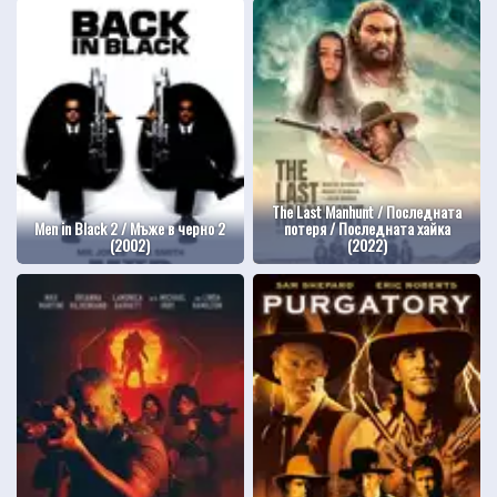
The Last Manhunt / Последната
Men in Black 2 / Мъже в черно 2
потеря / Последната хайка
(2002)
(2022)