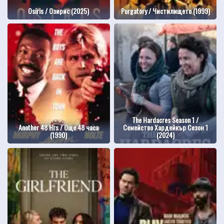
Osiris / Озирис (2025)
Purgatory / Чистилището (1999)
The Hardacres Season 1 /
Another 48 Hrs / Още 48 часа
Семейство Хардейкър Сезон 1
(1990)
(2024)