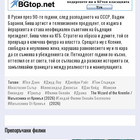
В Русия през 90-те години, след разпадането на СССР, Вадим
Баранов, бивш артист и телевизионен продуцент, се издига в
йерархията и става неофициален съветник на бъдещия
президент, бивш член на КГБ. Стратег на образа и думите, той се
превръща в ключова фигура на властта. Срещата му с Ксения,
свободна и неуловима жена, нарушава равновесието му и го кара
да се съмнява в убежденията си. Петнадесет години по-късно,
оттеглил се от света, той се съгласява да разкаже историята си,
замъглявайки границата между реалността и манипулацията.
Тагове:
Пол Дано
Джуд Лоу
Джефри Райт
Том Стъридж
Анастасия Сътър
Александър Джонсън
Дан Кейд
Алисия
Викандер
Трилър
Филми Онлайн
Драма
The Wizard of the Kremlin /
Магьосника от Кремъл (2026)
Гледай Филми Онлайн Безплатно
Магьосника От Кремъл
(2026)
Препоръчани филми