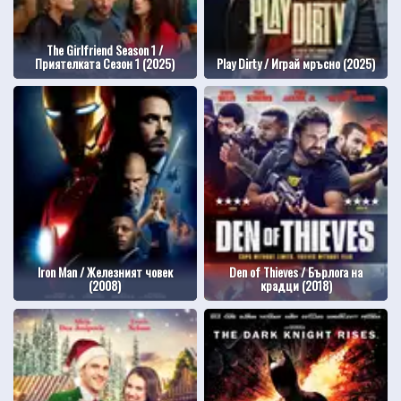
The Girlfriend Season 1 /
Приятелката Сезон 1 (2025)
Play Dirty / Играй мръсно (2025)
Iron Man / Железният човек
Den of Thieves / Бърлога на
(2008)
крадци (2018)