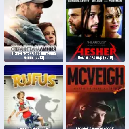
Homefront / Отбранителна
линия (2013)
Hesher / Хешър (2010)
Rufus / Руфъс (2016)
McVeigh / Маквей (2024)