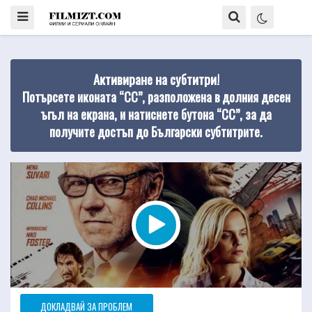
Активиране на субтитри!
Потърсете иконата “CC”, разположена в долния десен
ъгъл на екрана, и натиснете бутона “CC”, за да
получите достъп до Български субтитрите.
ДОКЛАДВАЙ ЗА ПРОБЛЕМ