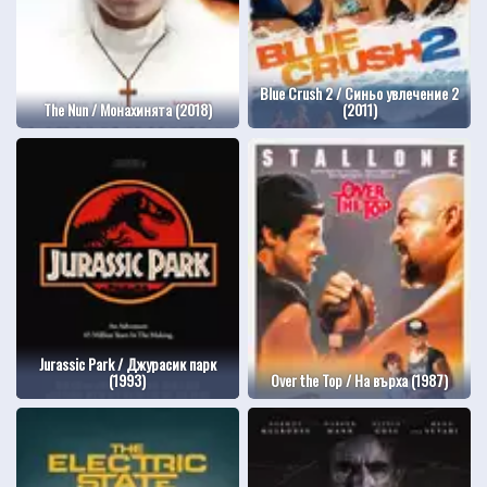
Blue Crush 2 / Синьо увлечение 2
The Nun / Монахинята (2018)
(2011)
Jurassic Park / Джурасик парк
(1993)
Over the Top / На върха (1987)