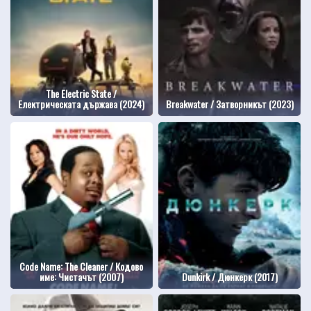
The Electric State /
Електрическата държава (2024)
Breakwater / Затворникът (2023)
Code Name: The Cleaner / Кодово
име: Чистачът (2007)
Dunkirk / Дюнкерк (2017)