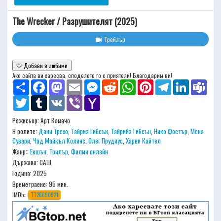
The Wrecker / Разрушителят (2025)
Трейлър
🤍 Добави в любими
Ако сайта ви харесва, споделете го с приятели! Благодарим ви!
Share
Facebook
Mastodon
Email
Messenger
Reddit
WhatsApp
Pinterest
Telegram
LinkedIn
Team
Twitter
Tumblr
VK
Viber
Yahoo
Mail
Режисьор:
Арт Камачо
В ролите:
Дани Трехо
,
Тайриз Гибсън
,
Тайрийз Гибсън
,
Нико Фостър
,
Мена
Сувари
,
Чад Майкъл Колинс
,
Олег Прудиус
,
Харви Кайтел
Жанр::
Екшън
,
Трилър
,
Филми онлайн
Държава: САЩ
Година: 2025
Времетраене:
95 мин.
IMDb:
TT26690921