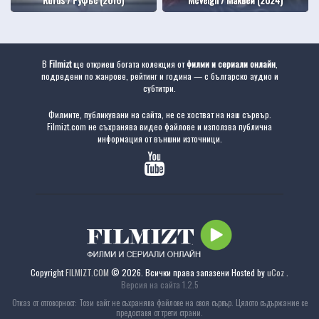
В
Filmizt
ще откриеш богата колекция от
филми и сериали онлайн
,
подредени по жанрове, рейтинг и година — с българско аудио и
субтитри.
Филмите, публикувани на сайта, не се хостват на наш сървър.
Filmizt.com не съхранява видео файлове и използва публична
информация от външни източници.
Copyright
FILMIZT.COM
© 2026. Всички права запазени
Hosted by
uCoz
.
Версия на сайта 1.2.5
Отказ от отговорност: Този сайт не съхранява файлове на своя сървър. Цялото съдържание се
предоставя от трети страни.