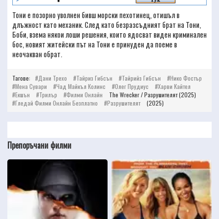
Тони е позорно уволнен бивш морски пехотинец, отишъл в
длъжност като механик. След като безразсъдният брат на Тони,
Боби, взема някои лоши решения, които ядосват виден криминален
бос, новият житейски път на Тони е принуден да поеме в
неочакван обрат.
Тагове:
Дани Трехо
Тайриз Гибсън
Тайрийз Гибсън
Нико Фостър
Мена Сувари
Чад Майкъл Колинс
Олег Прудиус
Харви Кайтел
Екшън
Трилър
Филми Онлайн
The Wrecker / Разрушителят (2025)
Гледай Филми Онлайн Безплатно
Разрушителят
(2025)
Препоръчани филми