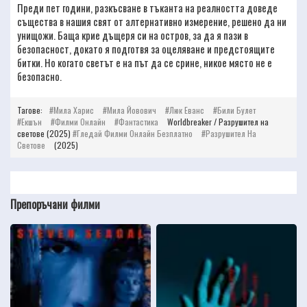
Преди пет години, разкъсване в тъканта на реалността доведе
същества в нашия свят от алтернативно измерение, решено да ни
унищожи. Баща крие дъщеря си на остров, за да я пази в
безопасност, докато я подготвя за оцеляване и предстоящите
битки. Но когато светът е на път да се срине, никое място не е
безопасно.
Тагове:
Мила Харис
Мила Йовович
Люк Еванс
Били Булет
Екшън
Филми Онлайн
Фантастика
Worldbreaker / Разрушител на
светове (2025)
Гледай Филми Онлайн Безплатно
Разрушител На
Светове
(2025)
Препоръчани филми