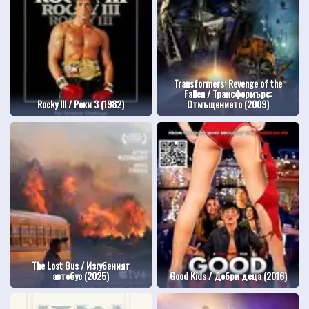
Transformers: Revenge of the
Fallen / Трансформърс:
Rocky III / Роки 3 (1982)
Отмъщението (2009)
The Lost Bus / Изгубеният
автобус (2025)
Good Kids / Добри деца (2016)