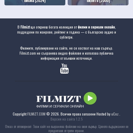
писма (2024)
пилето (2000)
В
Filmizt
ще откриеш богата колекция от
филми и сериали онлайн
,
подредени по жанрове, рейтинг и година — с българско аудио и
субтитри.
Филмите, публикувани на сайта, не се хостват на наш сървър.
Filmizt.com не съхранява видео файлове и използва публична
информация от външни източници.
Copyright
FILMIZT.COM
© 2026. Всички права запазени
Hosted by
uCoz
.
Версия на сайта 1.2.5
Отказ от отговорност: Този сайт не съхранява файлове на своя сървър. Цялото съдържание се
предоставя от трети страни.