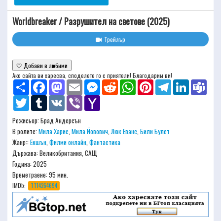
Worldbreaker / Разрушител на светове (2025)
Трейлър
🤍 Добави в любими
Ако сайта ви харесва, споделете го с приятели! Благодарим ви!
Share
Facebook
Mastodon
Email
Messenger
Reddit
WhatsApp
Pinterest
Telegram
LinkedIn
Team
Twitter
Tumblr
VK
Viber
Yahoo
Mail
Режисьор:
Брад Андерсън
В ролите:
Мила Харис
,
Мила Йовович
,
Люк Еванс
,
Били Булет
Жанр::
Екшън
,
Филми онлайн
,
Фантастика
Държава: Великобритания, САЩ
Година: 2025
Времетраене:
95 мин.
IMDb:
TT14264694