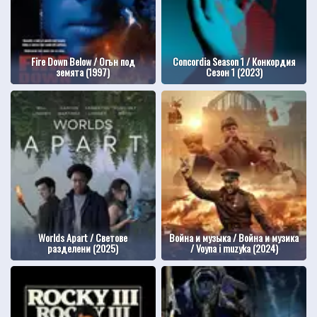
Fire Down Below / Огън под
Concordia Season 1 / Конкордия
земята (1997)
Сезон 1 (2023)
Worlds Apart / Светове
Война и музыка / Война и музика
разделени (2025)
/ Voyna i muzyka (2024)