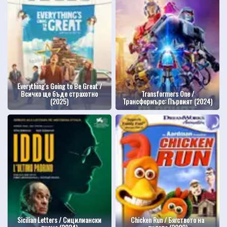
Everything's Going to Be Great /
Всичко ще бъде страхотно
Transformers One /
(2025)
Трансформърс: Първият (2024)
Sicilian Letters / Сицилиански
Chicken Run / Бягството на