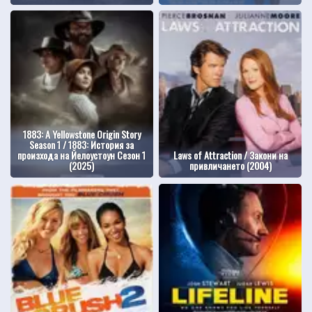
1883: A Yellowstone Origin Story
Season 1 / 1883: История за
произхода на Йелоустоун Сезон 1
Laws of Attraction / Закони на
(2025)
привличането (2004)