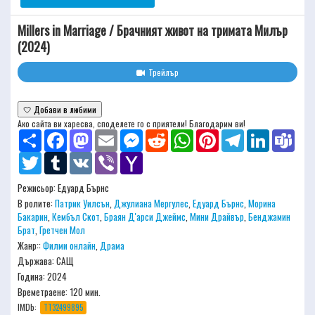
Millers in Marriage / Брачният живот на тримата Милър
(2024)
Трейлър
🤍 Добави в любими
Ако сайта ви харесва, споделете го с приятели! Благодарим ви!
Share
Facebook
Mastodon
Email
Messenger
Reddit
WhatsApp
Pinterest
Telegram
LinkedIn
Team
Twitter
Tumblr
VK
Viber
Yahoo
Mail
Режисьор:
Едуард Бърнс
В ролите:
Патрик Уилсън
,
Джулиана Мергулес
,
Едуард Бърнс
,
Морина
Бакарин
,
Кембъл Скот
,
Браян Д'арси Джеймс
,
Мини Драйвър
,
Бенджамин
Брат
,
Гретчен Мол
Жанр::
Филми онлайн
,
Драма
Държава: САЩ
Година: 2024
Времетраене:
120 мин.
IMDb:
TT32499895