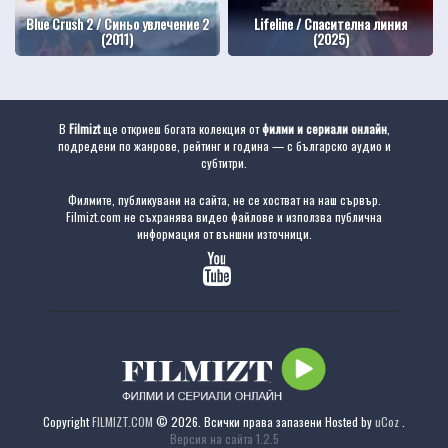
Blue Crush 2 / Синьо увлечение 2
Lifeline / Спасителна линия
(2011)
(2025)
В
Filmizt
ще откриеш богата колекция от
филми и сериали онлайн
,
подредени по жанрове, рейтинг и година — с българско аудио и
субтитри.
Филмите, публикувани на сайта, не се хостват на наш сървър.
Filmizt.com не съхранява видео файлове и използва публична
информация от външни източници.
Copyright
FILMIZT.COM
© 2026. Всички права запазени
Hosted by
uCoz
.
Версия на сайта 1.2.5