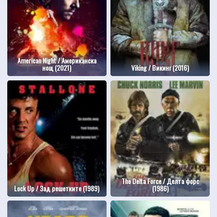
American Night / Американска
нощ (2021)
Viking / Викинг (2016)
The Delta Force / Делта форс
Lock Up / Зад решетките (1989)
(1986)