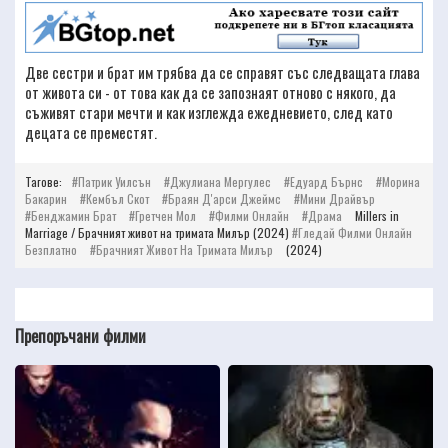
Две сестри и брат им трябва да се справят със следващата глава
от живота си - от това как да се запознаят отново с някого, да
съживят стари мечти и как изглежда ежедневието, след като
децата се преместят.
Тагове:
Патрик Уилсън
Джулиана Мергулес
Едуард Бърнс
Морина
Бакарин
Кембъл Скот
Браян Д'арси Джеймс
Мини Драйвър
Бенджамин Брат
Гретчен Мол
Филми Онлайн
Драма
Millers in
Marriage / Брачният живот на тримата Милър (2024)
Гледай Филми Онлайн
Безплатно
Брачният Живот На Тримата Милър
(2024)
Препоръчани филми