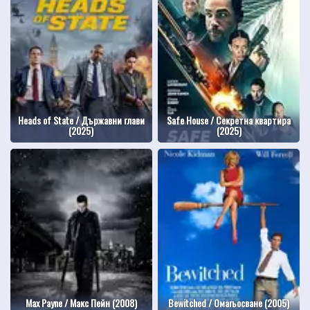
Heads of State / Държавни глави
Safe House / Секретна квартира
(2025)
(2025)
Max Payne / Макс Пейн (2008)
Bewitched / Омагьосване (2005)